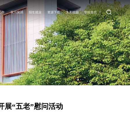
工作
实习实训
招生就业
资源下载
大美校园
学校首页
工作
实训要闻
招生信息
教师专区
大美校园
园地
就业信息
学生专区
园地
就业指导
开展“五老”慰问活动