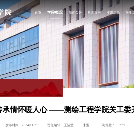
学院概况
首页
新闻公告
教育教学
支部工作
学生
学院简介
新闻动态
专业介绍
支部动态
党团
学院宣传片
通知公告
教学动态
主题教育
心理
风采之窗
教学管理
学生
师资队伍
组织机构
联系我们
承情怀暖人心 ——测绘工程学院关工委
发布时间：2024/11/21
责任编辑：王洁莹
来源：
浏览量：
279