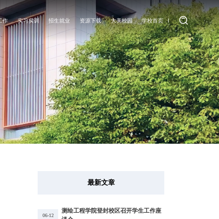
工作
实习实训
招生就业
资源下载
大美校园
学校首页
工作
实训要闻
招生信息
教师专区
大美校园
园地
就业信息
学生专区
园地
就业指导
最新文章
测绘工程学院登封校区召开学生工作座
06-12