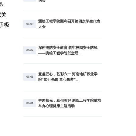
谈会
造
院关
测绘工程学院顺利召开第四次学生代表
积极
06-09
大会
深耕消防安全教育 筑牢校园安全防线
06-04
——测绘工程学院低空经...
童趣匠心，艺彩六一 河南地矿职业学
06-01
院“知行先锋 童心筑梦”...
拼趣拾光，豆创美好 测绘工程学院成功
06-01
举办心理健康主题活动