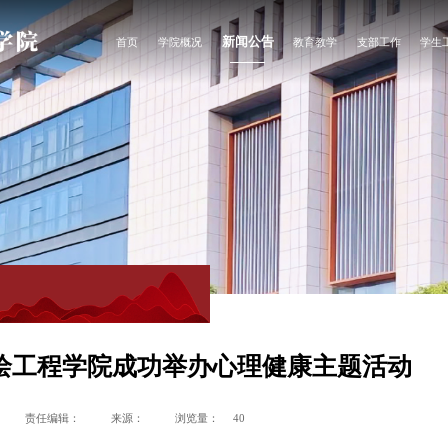
新闻公告
首页
学院概况
教育教学
支部工作
学生
学院简介
新闻动态
专业介绍
支部动态
党团
学院宣传片
通知公告
教学动态
主题教育
心理
风采之窗
教学管理
学生
师资队伍
组织机构
联系我们
绘工程学院成功举办心理健康主题活动
责任编辑：
来源：
浏览量：
40