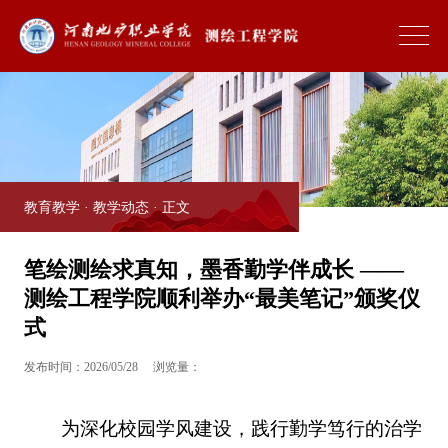
教育教学
·
教学动态
· 正文
笔绘测绘求真知，墨香勤学伴成长 ——
测绘工程学院顺利举办“最美笔记”颁奖仪
式
发布时间：2026/05/28
浏览量：
为深化校园学风建设，践行勤学笃行的治学